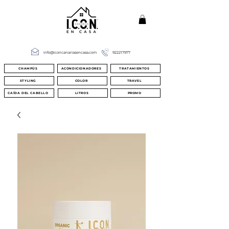
info@iconcanariasencasa.com
922217977
CHAMPÚS
ACONDICIONADORES
TRATAMIENTOS
STYLING
COLOR
TRAVEL
CAÍDA DEL CABELLO
LITROS
PROMO