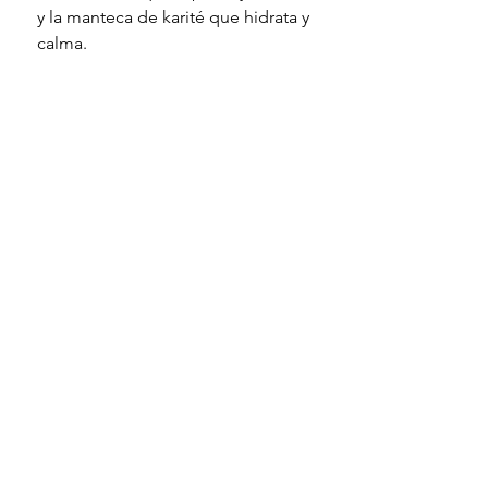
y la manteca de karité que hidrata y
calma.
Aplicar sobre cabello seco o
húmedo de raíces a puntas y dejar
actuar durante al menos 20
minutos. Aplicar una vez a la
semana para una hidratación
profunda.
Utilizar diariamente como un
tratamiento acondicionador para
un cabello grueso, rebelde y
dañado.
El pack incluye:
- 1 Drench 250 ml.
- 1 Free 250 ml.