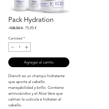
Pack Hydration
Precio
Precio
 108,50 € 
75,95 €
de
oferta
Cantidad
*
Agregar al carrito
Drench es un champú hidratante
que aporta al cabello
manejabilidad y brillo. Contiene
aminoácidos y el Aloe Vera que
calman la cutícula e hidratan el
cabello.