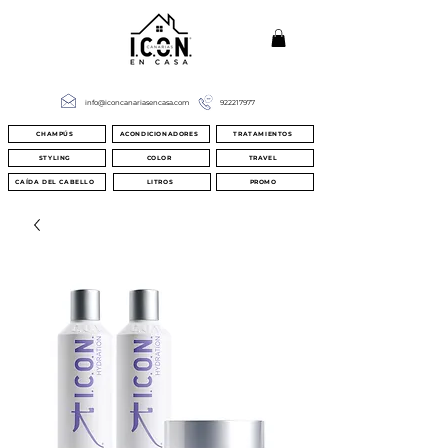
info@iconcanariasencasa.com
922217977
CHAMPÚS
ACONDICIONADORES
TRATAMIENTOS
STYLING
COLOR
TRAVEL
CAÍDA DEL CABELLO
LITROS
PROMO