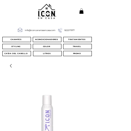
info@iconcanariasencasa.com
922217977
CHAMPÚS
ACONDICIONADORES
TRATAMIENTOS
STYLING
COLOR
TRAVEL
CAÍDA DEL CABELLO
LITROS
PROMO