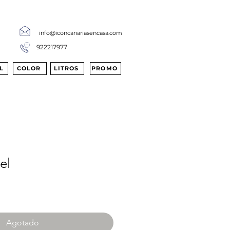
info@iconcanariasencasa.com
922217977
L
COLOR
LITROS
PROMO
el
Agotado