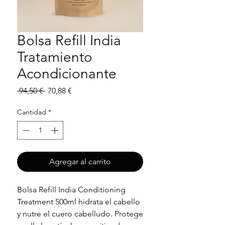
Bolsa Refill India
Tratamiento
Acondicionante
Precio
Precio
 94,50 € 
70,88 €
de
oferta
Cantidad
*
Agregar al carrito
Bolsa Refill India Conditioning
Treatment 500ml hidrata el cabello
y nutre el cuero cabelludo. Protege