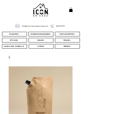
info@iconcanariasencasa.com
922217977
CHAMPÚS
ACONDICIONADORES
TRATAMIENTOS
STYLING
COLOR
TRAVEL
CAÍDA DEL CABELLO
LITROS
PROMO