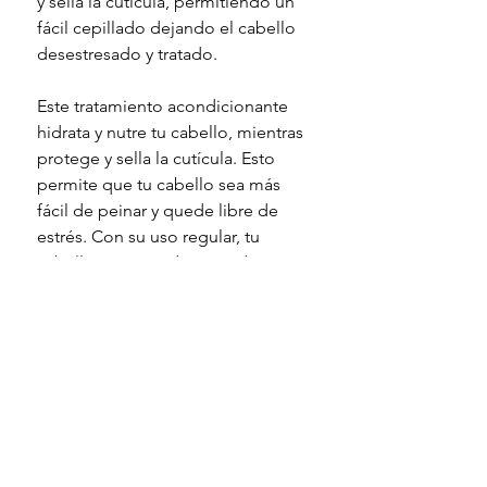
y sella la cutícula, permitiendo un
fácil cepillado dejando el cabello
desestresado y tratado.
Este tratamiento acondicionante
hidrata y nutre tu cabello, mientras
protege y sella la cutícula. Esto
permite que tu cabello sea más
fácil de peinar y quede libre de
estrés. Con su uso regular, tu
cabello será tratado y quedará
saludable. ¡Disfruta de un cabello
hermoso y manejable con nuestro
tratamiento acondicionante!
Con nuestra bolsa refill de
acondicionador, puedes rellenar tu
envase una y otra vez, reduciendo
desperdicios y cuidando del