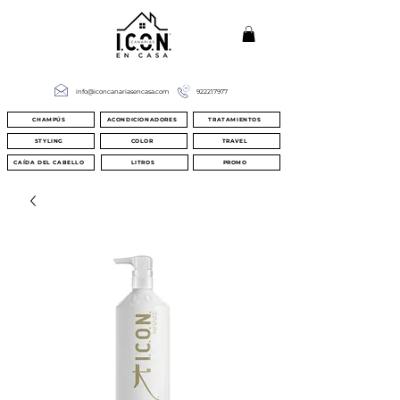
info@iconcanariasencasa.com
922217977
CHAMPÚS
ACONDICIONADORES
TRATAMIENTOS
STYLING
COLOR
TRAVEL
CAÍDA DEL CABELLO
LITROS
PROMO