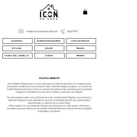
info@iconcanariasencasa.com
922217977
CHAMPÚS
ACONDICIONADORES
TRATAMIENTOS
STYLING
COLOR
TRAVEL
CAÍDA DEL CABELLO
LITROS
PROMO
PURE LIGHT
PLAYFUL BRIGHTS
Icon Playfull Brights es un color que saca el máximo partido a tu imaginación,
pudiendo combinarlo con Ecotech Color, Stained Glass y Ecoplex... Un sinfin de
posibilidades para que crees a tu antojo los colores más variados que te puedas
imaginar. Transforma la vida de tu Salón y atrévete con Playful.
No solo podrás crear una multitud de color combinando Playful con Ecotech y
Stained Glass sino que además el color se irá transformando con cada lavado,
aclarándose y creando otro nuevo todo.
Está creado con una base de aceites que favorece un color super vibrante y
duradero ya que retiene la humedad medioambiental, manteniendo el cabello
hidratado y brillante.