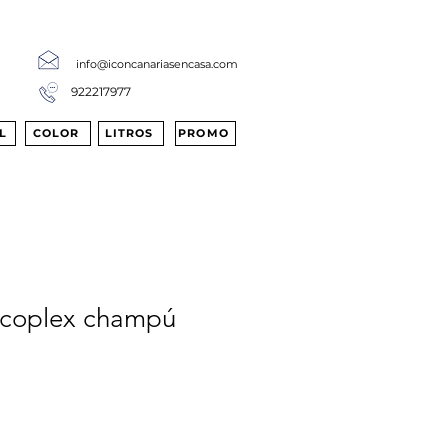
info@iconcanariasencasa.com
922217977
L
COLOR
LITROS
PROMO
Ecoplex champú
cio
rta