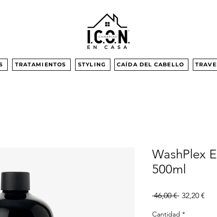
S
TRATAMIENTOS
STYLING
CAÍDA DEL CABELLO
TRAVE
WashPlex 
500ml
Precio
Pre
 46,00 € 
32,20 €
de
ofe
Cantidad
*